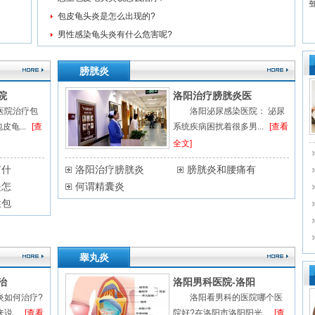
包皮龟头炎是怎么出现的?
男性感染龟头炎有什么危害呢?
膀胱炎
院
洛阳治疗膀胱炎医
医院治疗包
洛阳泌尿感染医院： 泌尿
龟...
[查
系统疾病困扰着很多男...
[查看
全文]
有什
洛阳治疗膀胱炎
膀胱炎和腰痛有
是怎
何谓精囊炎
性包
睾丸炎
治
洛阳男科医院-洛阳
炎如何治疗?
洛阳看男科的医院哪个医
...
[查看
院好?在洛阳市洛阳阳光...
[查