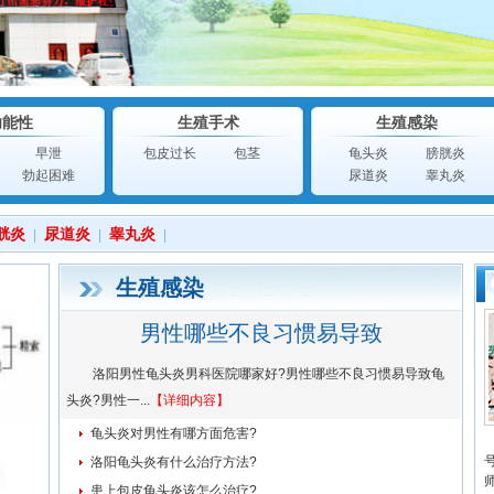
功能性
生殖手术
生殖感染
早泄
包皮过长
包茎
龟头炎
膀胱炎
勃起困难
尿道炎
睾丸炎
胱炎
尿道炎
睾丸炎
|
|
|
生殖感染
男性哪些不良习惯易导致
洛阳男性龟头炎男科医院哪家好?男性哪些不良习惯易导致龟
头炎?男性一...
【
详细内容
】
龟头炎对男性有哪方面危害?
洛阳龟头炎有什么治疗方法?
患上包皮龟头炎该怎么治疗?