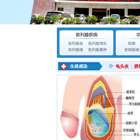
前列腺疾病
前列腺炎
前列腺增生
阳痿
前列腺痛
前列腺囊肿
射精困难
生殖感染
龟头炎
膀
|