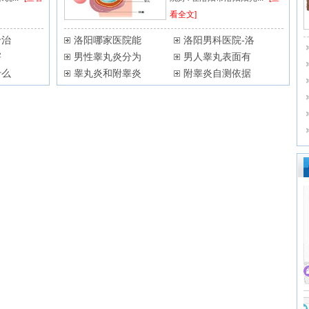
看全文]
专治
洛阳哪家医院能
洛阳男科医院-洛
害
男性睾丸炎分为
男人睾丸表面有
什么
睾丸炎和附睾炎
附睾炎自测依据